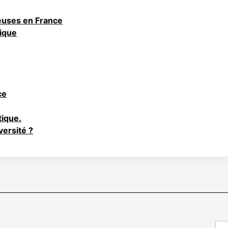
teuses en France
tique
ce
tique.
versité ?