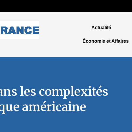
Actualité
Économie et Affaires
ns les complexités
tique américaine