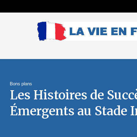
Bons plans
Les Histoires de Succ
Émergents au Stade I