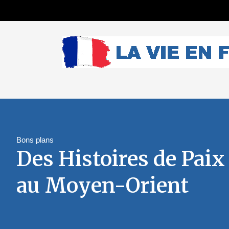
Bons plans
Des Histoires de Paix
au Moyen-Orient