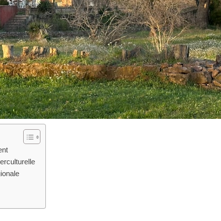
ent
erculturelle
ionale