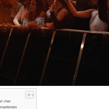
er cher
compétentes