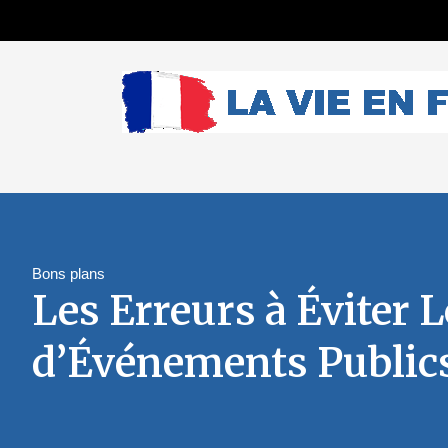
Bons plans
Les Erreurs à Éviter 
d’Événements Public