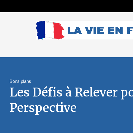
Bons plans
Les Défis à Relever po
Perspective